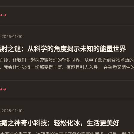
草 想象一下，你正在乘坐电梯，突然电梯停在某一楼层不再移动。
千钧一发之际，你发现身边有一颗救命稻草——应急按钮。轻轻一按，
→
读
·
2025-11-10
辐射之谜：从科学的角度揭示未知的能量世界
面纱，让我们一起探索微波炉的辐射世界。从电子跃迁到食物煮熟的
，我会让你觉得一切都变得丰富、有趣且引人入胜。 在熟悉又陌生
—微波炉。那些嗡嗡作响的辐射，让人们疑惑：这些看不见的“魔法
起揭开这个谜团，从科学的角度理解微波炉的辐射。 一、微波的奥秘 首
→
读
·
2025-11-10
除霜之神奇小科技：轻松化冰，生活更美好