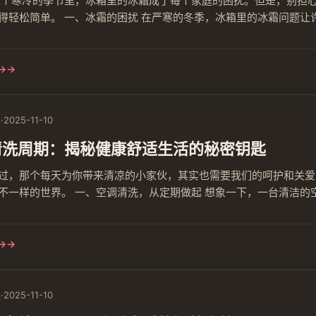
这个寒冷的季节里，冰箱里的冰霜成了每个家庭的困扰。但是，别担
得轻松简单。 一、冰霜的困扰 在严寒的冬季，冰箱里的冰霜问题让
还可能导致电路短路等安全隐患。那么，如何有效去除冰霜，成为了我
们一起探索一种新型冰箱除霜科技。它采用先进的智能传感器和自动化.
→
读
·
2025-11-10
清洗周期：揭秘健康舒适生活的秘密钥匙
过，那个每天为你带来清凉的小家伙，其实也需要我们的呵护和关爱
不一样的世界。 一、空调清洗，从定期做起 想象一下，一台清洁的
一滴汗水都在诉说着你的渴望。想象你的汗水变成冰水，一个风儿拂
一步。 二、巧用专业清洗剂 说到清洁，有一种神秘的工具可以帮助你：
→
读
·
2025-11-10