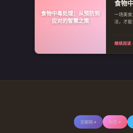
食物
食物中毒处理：从预防到
一场美食
应对的智慧之策
法，才能
保食材的
人卫生习
继续阅读 
无聊网
→
标签
→