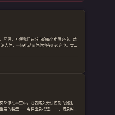
、环保，方便我们在城市的每个角落穿梭。然
夜深人静，一辆电动车静静地在路边充电。突
全，也关系到整个社区的安全。那么，如何确
防止...
突然停在半空中，或者陷入无法控制的混乱
重要的装置——电梯应急按钮。 一、紧急时刻