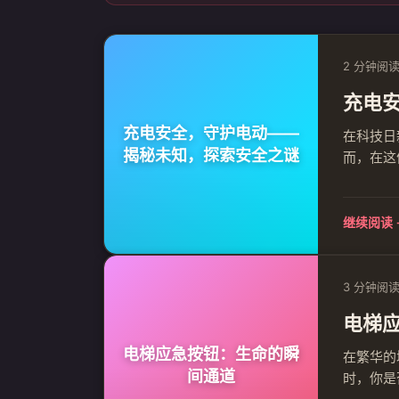
2 分钟阅
充电
充电安全，守护电动——
在科技日
揭秘未知，探索安全之谜
而，在这
然，火花
保充电安
继续阅读 
3 分钟阅
电梯
电梯应急按钮：生命的瞬
在繁华的
间通道
时，你是