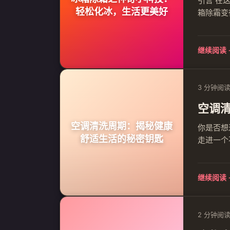
引言 在
轻松化冰，生活更美好
箱除霜变
冷效果，
在，让我
继续阅读 
3 分钟阅
空调
空调清洗周期：揭秘健康
你是否想
舒适生活的秘密钥匙
走进一个
来临，每
是关键的
继续阅读 
2 分钟阅