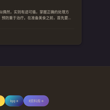
看似偶然，实则有迹可循，掌握正确的处理方
，预防重于治疗。在准备美食之前，首先要确
损器具，防止病菌传播。此外，保持良好的个
毒...
lqq
→
ll资料库
→