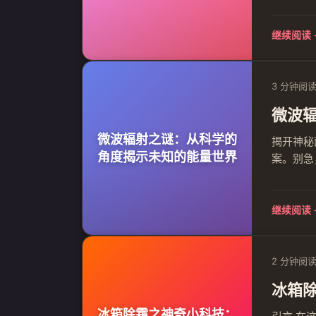
的救命稻
制。在这
继续阅读 
3 分钟阅
微波
微波辐射之谜：从科学的
揭开神秘
角度揭示未知的能量世界
案。别急
生疑虑—
我们将一
继续阅读 
2 分钟阅
冰箱
冰箱除霜之神奇小科技：