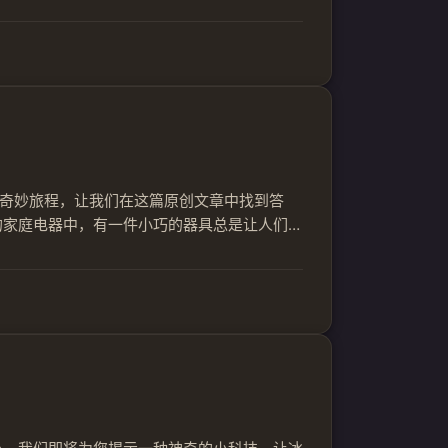
或者电梯在快速上升或下降的过程中失去了控
即刻启...
奇妙旅程，让我们在这篇原创文章中找到答
的家庭电器中，有一件小巧的器具总是让人们心
师”是如何在短时间内将食物煮熟的呢？今天，
...