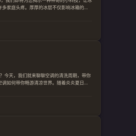
心，我们即将为您揭示一种神奇的小科技，让冰
许多家庭头疼。厚厚的冰层不仅影响冰箱的制
们需要解决的问题。 二、科技助力除霜 现
..
？今天，我们就来聊聊空调的清洗周期，带你
空调如何带你畅游清凉世界。随着炎炎夏日的
面的环境逐渐展现在眼前。这其中，清洁空调
...