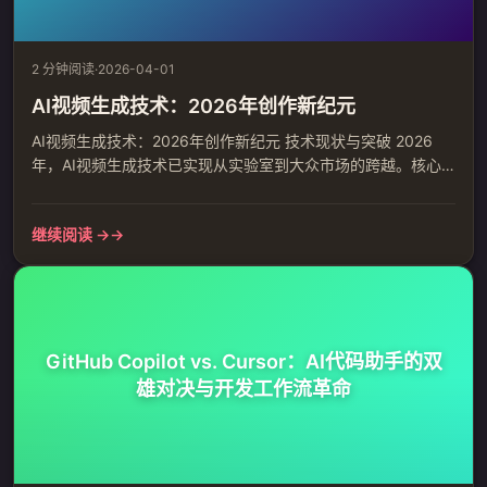
2 分钟阅读
·
2026-04-01
AI视频生成技术：2026年创作新纪元
AI视频生成技术：2026年创作新纪元 技术现状与突破 2026
年，AI视频生成技术已实现从实验室到大众市场的跨越。核心
突破包括： 扩散模型：从噪声生成清晰视频内容 Transformer
架构：整体理解视频时序关系 速度飞跃：单显卡1.8秒生成5秒
继续阅读 →
高清视频 成本降低：降至传统制作的十分之一 实际应用场景 影
视行业：分镜预可视化，缩短制作周期 广告营销：快速A/B测
试，降低制作成本 教育领域：抽象概...
GitHub Copilot vs. Cursor：AI代码助手的双
雄对决与开发工作流革命