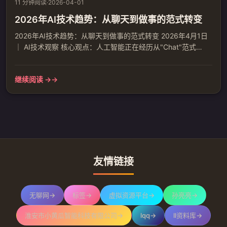
11 分钟阅读
·
2026-04-01
2026年AI技术趋势：从聊天到做事的范式转变
2026年AI技术趋势：从聊天到做事的范式转变 2026年4月1日
｜ AI技术观察 核心观点：人工智能正在经历从"Chat"范式
到"Agent"范式的根本转变。大模型不再是单纯的语言聊天工
具，而是正在演变成能够自主规划、执行任务的智能体。这种
继续阅读 →
转变预示着AI技术将从理论走向实际应用，深度融入各行各业
的工作流。 一、AI智能体：从对话到执行的跨越 Gartner预
测，到2025年AI智能体将成为顶级...
友情链接
无聊网
→
标签
→
虚拟资源平台
→
孙亮亮
→
淮安市小黄瓜智能科技有限公司
→
lqq
→
ll资料库
→