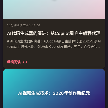
15 分钟阅读
·
2026-04-01
AI代码生成器的演进：从Copilot到自主编程代理
# AI代码生成器的演进：从Copilot到自主编程代理 2025年是AI
代码助手的分水岭。GitHub Copilot发布已近五年，而今天我们
看到的AI编程工具已经远不止代码补全那么简单。 ## 从补全到
理解：AI编程的三个阶段 ### 第一阶段：上下文感知补全
继续阅读 →
（2021-2023） 以GitHub Copilot为代表的第一代AI编程助
手，核心能力是基于光标前的代码片段预测后续代码。它的工
作模...
AI视频生成技术：2026年创作新纪元