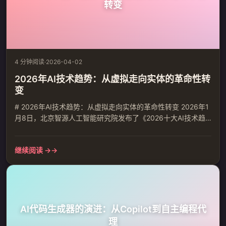
转变
4 分钟阅读
·
2026-04-02
2026年AI技术趋势：从虚拟走向实体的革命性转
变
# 2026年AI技术趋势：从虚拟走向实体的革命性转变 2026年1
月8日，北京智源人工智能研究院发布了《2026十大AI技术趋
势》报告，标志着AI发展进入新阶段。 ## 核心转变：从语言理
解到世界理解 报告指出，AI的核心演进正发生关键转移：从追
继续阅读 →
求参数规模的语言学习，迈向对物理世界底层秩序的深刻理解
与建模。 智源研究院院长王仲远强调："基础模型的竞争，焦点
已从'参数有多大'转变为'能否理解世界如...
AI代码生成器的演进：从Copilot到自主编程代
理