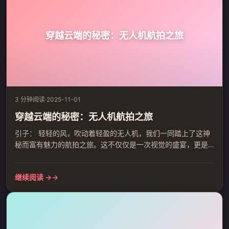
全，是每个家庭最...
穿越云端的秘密：无人机航拍之旅
3 分钟阅读
·
2025-11-01
穿越云端的秘密：无人机航拍之旅
引子： 轻轻的风，吹动着轻盈的无人机，我们一同踏上了这神
秘而富有魅力的航拍之旅。这不仅仅是一次视觉的盛宴，更是
一场心灵的洗涤，让我们的目光穿越云层，抵达那些未知的世
界。 正文： 一、微观视角：微小的生命 拿起无人机，我们将自
继续阅读 →
己的视野扩大到我们从未触及的高度。每一个生命都在这一视
角下焕发出别样的生机，草丛中的小虫，树枝上的小鸟，甚至
细小的流水都在我们的镜头下流露出独有的美。无人机的航拍
让我们窥见生活...