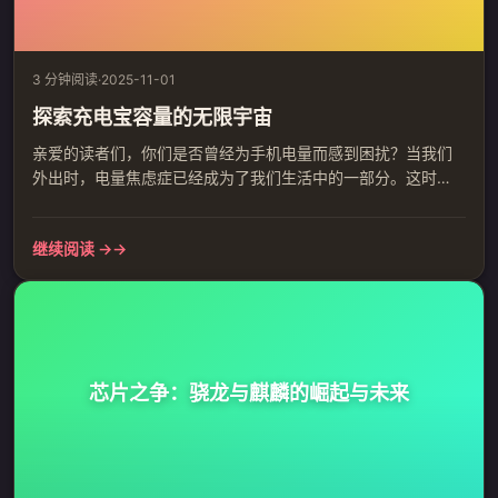
3 分钟阅读
·
2025-11-01
探索充电宝容量的无限宇宙
亲爱的读者们，你们是否曾经为手机电量而感到困扰？当我们
外出时，电量焦虑症已经成为了我们生活中的一部分。这时
候，一个可靠的充电宝就能成为我们的救星。然而，你们是否
曾经注意过充电宝的容量单位呢？今天，就让我们一起探讨这
继续阅读 →
个有趣的主题——充电宝容量的多样性，充满神秘与无尽的可
能。 你知道吗，传统的充电宝容量单位往往是“mah”、
“mah/hr”和“wh”。然而，在这些简单的数字背后，却隐藏着一
份科学与艺术...
芯片之争：骁龙与麒麟的崛起与未来