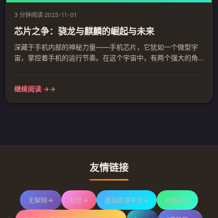
3 分钟阅读
·
2025-11-01
芯片之争：骁龙与麒麟的崛起与未来
深藏于手机内部的神秘力量——手机芯片，它犹如一个微型宇
宙，掌控着手机的运行节奏。在这个宇宙中，有两个强大的角
色，它们各自领衔，骁龙与麒麟，一场无声的战争在每一次手
机启动时悄然上演。 骁龙，这个名字如同炽热的烈阳，代表着
继续阅读 →
科技与力量的完美结合。它如同一个精巧的指挥家，通过精密
的算法，将各种硬件设施巧妙地编织在一起，使手机在各种环
境下都能游刃有余。它凭借强大的运算能力、高速的网络连接
和丰富的多媒体性能，...
友情链接
无聊网
→
标签
→
虚拟资源平台
→
孙亮亮
→