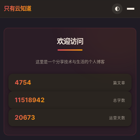
只有云知道
🌓
首页
欢迎访问
AI资讯
闲言
这里是一个分享技术与生活的个人博客
存档
4754
篇文章
留言本
11518942
总字数
信件室
20673
运营天数
搜索