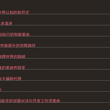
到世界认知的新范式
技术演进
主动执行的智能革命
论到性能提升的完整路径
到物理世界的跨越
实体的革命性转变
到自主编程代理
元
sor：AI代码助手的双雄对决与开发工作流革命