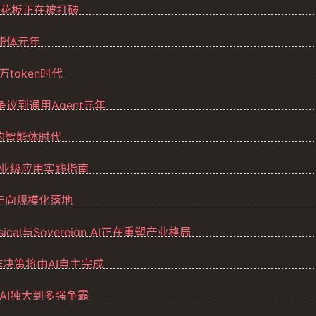
天花板正在被打破
智能体元年
万token时代
壳争议到通用Agent元年
动的智能体时代
年企业级应用实践指南
室走向规模化落地
sical与Sovereign AI正在重塑产业格局
的工作决策将由AI自主完成
nAI独大到多强争霸