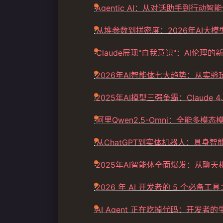
·
Agentic AI：从对话助手到行动
·
从堆参数到拼密度：2026年AI大
·
Claude展现"自我意识"：AI伦理的
·
2026年AI智能体七大趋势：从实
·
2025年AI模型三强争霸：Claude 4、
·
阿里Qwen2.5-Omni：全能多模
·
从ChatGPT到实体机器人：具身
·
2025年AI智能体全面爆发：从聊
·
2026 年 AI 开发者的 5 个必备工
·
AI Agent 正在吃掉代码：开发者