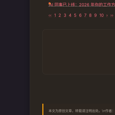
·
AI 同事已上线：2026 年你的工
‹‹
1
2
3
4
5
6
7
8
9
10
›
››
本文为原创文章，转载请注明出处。\n作者：