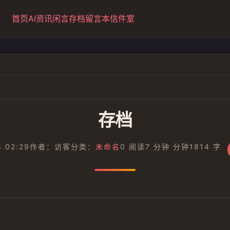
首页
AI资讯
闲言
存档
留言本
信件室
存档
 02:29
作者：访客
分类：
未命名
0 阅读
7 分钟 分钟
1814 字