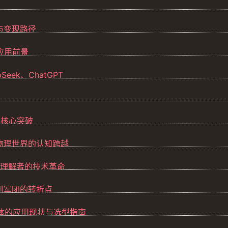
变
与变现路径
应用前景
Seek、ChatGPT
的核心突破
到物理世界的认知跨越
能理解者的技术革命
兵到军团的转折点
智能体的应用现状与选型指南