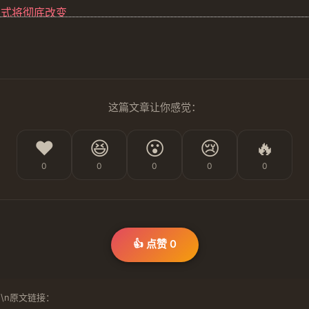
作方式将彻底改变
这篇文章让你感觉：
❤️
😆
😮
😢
🔥
0
0
0
0
0
👍 点赞
0
\n原文链接：