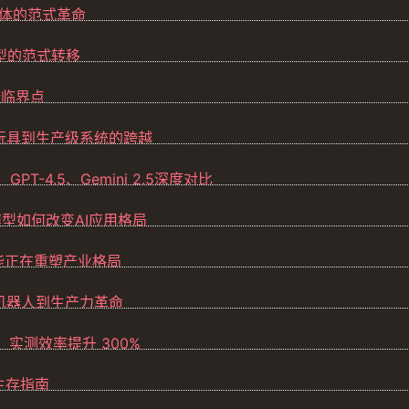
智能体的范式革命
模型的范式转移
新临界点
验玩具到生产级系统的跨越
GPT-4.5、Gemini 2.5深度对比
态模型如何改变AI应用格局
智能正在重塑产业格局
天机器人到生产力革命
具：实测效率提升 300%
的生存指南