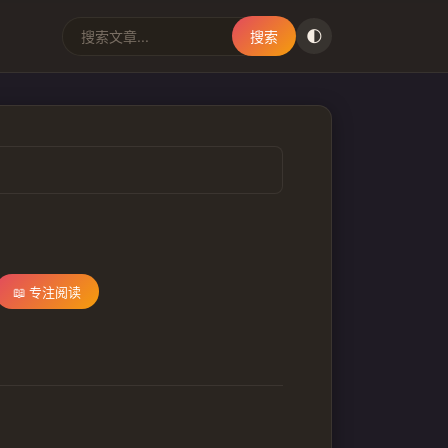
🌓
搜索
📖 专注阅读