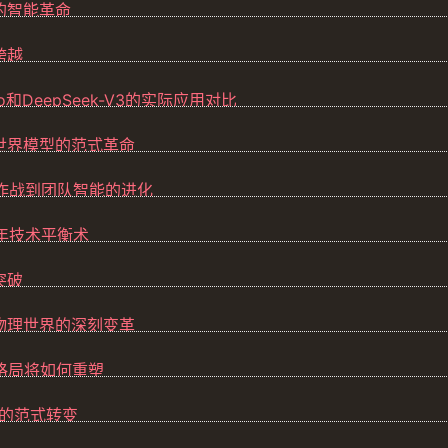
的智能革命
跨越
 Pro和DeepSeek-V3的实际应用对比
到世界模型的范式革命
单兵作战到团队智能的进化
6年技术平衡术
突破
到物理世界的深刻变革
业格局将如何重塑
伙伴的范式转变