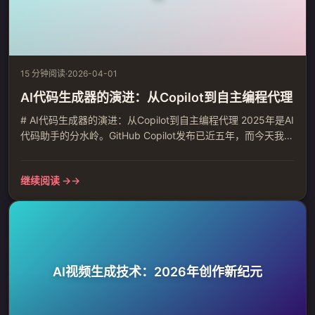
15 分钟阅读
·
2026-04-01
AI代码生成器的演进：从Copilot到自主编程代理
# AI代码生成器的演进：从Copilot到自主编程代理 2025年是AI
代码助手的分水岭。GitHub Copilot发布已近五年，而今天我们
看到的AI编程工具已经远不止代码补全那么简单。 ## 从补全到
理解：AI编程的三个阶段 ### 第一阶段：上下文感知补全
继续阅读 →
（2021-2023） 以GitHub Copilot为代表的第一代AI编程助
手，核心能力是基于光标前的代码片段预测后续代码。它的工
作模...
AI视频生成技术：2026年创作新纪元