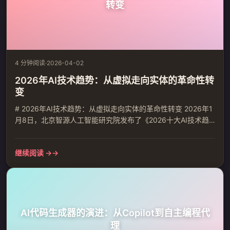
转变
4 分钟阅读
·
2026-04-02
2026年AI技术趋势：从虚拟走向实体的革命性转
变
# 2026年AI技术趋势：从虚拟走向实体的革命性转变 2026年1
月8日，北京智源人工智能研究院发布了《2026十大AI技术趋
势》报告，标志着AI发展进入新阶段。 ## 核心转变：从语言理
解到世界理解 报告指出，AI的核心演进正发生关键转移：从追
继续阅读 →
求参数规模的语言学习，迈向对物理世界底层秩序的深刻理解
与建模。 智源研究院院长王仲远强调："基础模型的竞争，焦点
已从'参数有多大'转变为'能否理解世界如...
AI代码生成器的演进：从Copilot到自主编程代
理