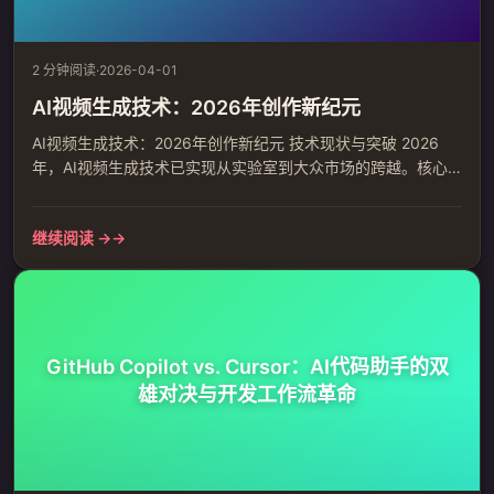
2 分钟阅读
·
2026-04-01
AI视频生成技术：2026年创作新纪元
AI视频生成技术：2026年创作新纪元 技术现状与突破 2026
年，AI视频生成技术已实现从实验室到大众市场的跨越。核心
突破包括： 扩散模型：从噪声生成清晰视频内容 Transformer
架构：整体理解视频时序关系 速度飞跃：单显卡1.8秒生成5秒
继续阅读 →
高清视频 成本降低：降至传统制作的十分之一 实际应用场景 影
视行业：分镜预可视化，缩短制作周期 广告营销：快速A/B测
试，降低制作成本 教育领域：抽象概...
GitHub Copilot vs. Cursor：AI代码助手的双
雄对决与开发工作流革命