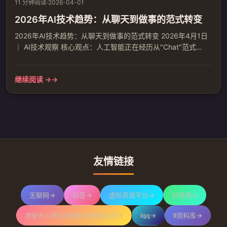
11 分钟阅读
·
2026-04-01
2026年AI技术趋势：从聊天到做事的范式转变
2026年AI技术趋势：从聊天到做事的范式转变 2026年4月1日
｜ AI技术观察 核心观点：人工智能正在经历从"Chat"范式
到"Agent"范式的根本转变。大模型不再是单纯的语言聊天工
具，而是正在演变成能够自主规划、执行任务的智能体。这种
继续阅读 →
转变预示着AI技术将从理论走向实际应用，深度融入各行各业
的工作流。 一、AI智能体：从对话到执行的跨越 Gartner预
测，到2025年AI智能体将成为顶级...
友情链接
无聊网
→
标签
→
虚拟资源平台
→
孙亮亮
→
淮安市小黄瓜智能科技有限公司
→
lqq
→
ll资料库
→