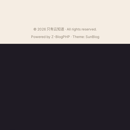
发
© 2026 只有云知道 · All rights reserved.
Powered by Z-BlogPHP · Theme: SunBlog