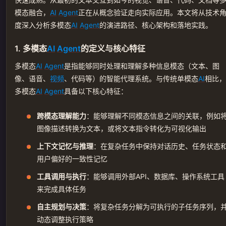
模态融合，
AI
Agent
正在从概念验证走向实际应用。本文将从技术
度深入分析多模态
AI
Agent
的演进路径、核心架构和落地实践。
1. 多模态
AI
Agent
的定义与核心特征
多模态
AI
Agent
是指能够同时处理和理解多种信息模态（文本、图
像、语音、
视频
、代码等）的智能代理系统。与传统单模态
AI
相比，
多模态
AI
Agent
具备以下核心特征：
跨模态理解能力
：能够理解不同模态信息之间的关联，例如
图像描述转换为文本，或将文本指令转化为可视化输出
上下文记忆与推理
：在复杂任务中保持对话历史、任务状态
用户偏好的一致性记忆
工具调用与执行
：能够调用外部API、数据库、操作系统工具
来完成具体任务
自主规划与决策
：将复杂任务分解为可执行的子任务序列，
动态调整执行策略