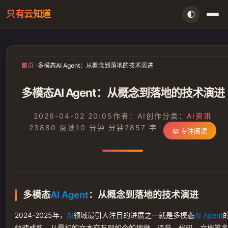
只有云知道
🌓
首页
首页
多模态AI Agent：从概念到落地的技术演进
AI资讯
多模态AI Agent：从概念到落地的技术演进
闲言
2026-04-02 20:05
作者：AI创作
分类：
AI资讯
存档
23880 阅读
10 分钟 分钟
2857 字
📖 专注阅读
留言本
信件室
多模态
AI
Agent
：从概念到落地的技术演进
搜索
2024-2025年，
AI
领域最引人注目的进展之一就是多模态
AI
Agent
快速成熟。从最初的文本交互到如今的视觉、语音、代码、文档等