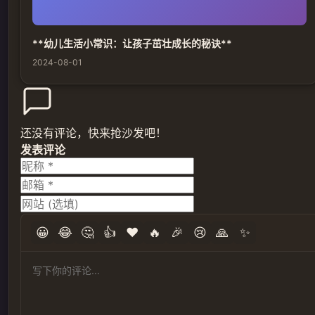
**幼儿生活小常识：让孩子茁壮成长的秘诀**
2024-08-01
还没有评论，快来抢沙发吧！
发表评论
😀
😂
🤔
👍
❤️
🔥
🎉
😢
🙏
✨