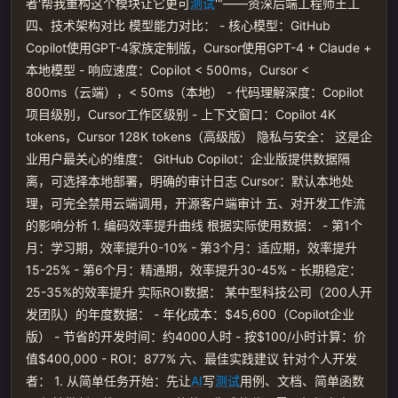
者'帮我重构这个模块让它更可
测试
'"——资深后端工程师王工
四、技术架构对比 模型能力对比： - 核心模型：GitHub
Copilot使用GPT-4家族定制版，Cursor使用GPT-4 + Claude +
本地模型 - 响应速度：Copilot < 500ms，Cursor <
800ms（云端），< 50ms（本地） - 代码理解深度：Copilot
项目级别，Cursor工作区级别 - 上下文窗口：Copilot 4K
tokens，Cursor 128K tokens（高级版） 隐私与安全： 这是企
业用户最关心的维度： GitHub Copilot：企业版提供数据隔
离，可选择本地部署，明确的审计日志 Cursor：默认本地处
理，可完全禁用云端调用，开源客户端审计 五、对开发工作流
的影响分析 1. 编码效率提升曲线 根据实际使用数据： - 第1个
月：学习期，效率提升0-10% - 第3个月：适应期，效率提升
15-25% - 第6个月：精通期，效率提升30-45% - 长期稳定：
25-35%的效率提升 实际ROI数据： 某中型科技公司（200人开
发团队）的年度数据： - 年化成本：$45,600（Copilot企业
版） - 节省的开发时间：约4000人时 - 按$100/小时计算：价
值$400,000 - ROI：877% 六、最佳实践建议 针对个人开发
者： 1. 从简单任务开始：先让
AI
写
测试
用例、文档、简单函数