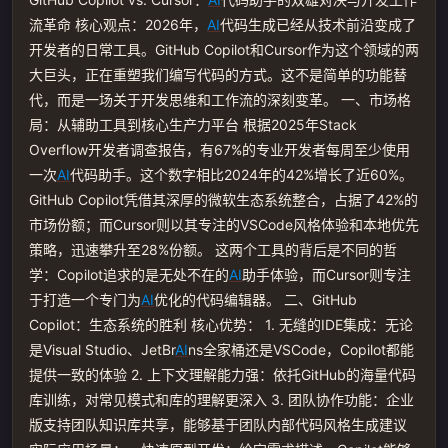
流革命 核心观点：2026年，
AI
代码生成已经从技术前沿变成了
开发者的日常工具。GitHub Copilot和Cursor作为这个领域的两
大巨头，正在重塑我们编写代码的方式。这不是简单的功能替
代，而是一场关于开发思维和工作流的深刻变革。 一、市场格
局：从辅助工具到核心生产力平台 根据2025年Stack
Overflow开发者调查报告，有67%的专业开发者每周至少使用
一次
AI
代码助手。这个数字相比2024年的42%增长了近60%。
GitHub Copilot凭借其深厚的微软生态系统整合，占据了42%的
市场份额；而Cursor则以其专注的VSCode风格体验和本地优先
策略，迅速攀升至28%份额。 这两个工具的背后是不同的哲
学：Copilot追求的是无处不在的
AI
助手体验，而Cursor则专注
于打造一个专门为
AI
优化的代码编辑器。 二、GitHub
Copilot：生态系统的胜利 核心优势： 1. 无缝的IDE集成：无论
是Visual Studio、JetBr
AI
ns全家桶还是VSCode，Copilot都能
提供一致的体验 2. 上下文理解能力强：依托GitHub的海量代码
库训练，对常见模式和库的理解更深入 3. 团队协作功能：企业
版支持团队知识库共享，能够基于团队内部代码风格生成建议