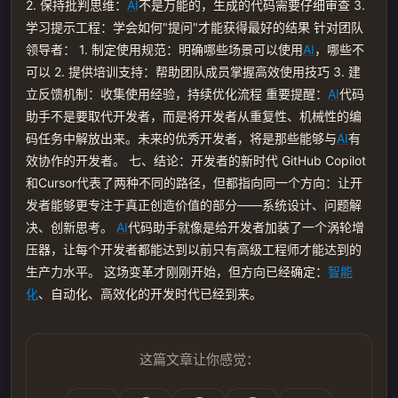
2. 保持批判思维：
AI
不是万能的，生成的代码需要仔细审查 3.
学习提示工程：学会如何"提问"才能获得最好的结果 针对团队
领导者： 1. 制定使用规范：明确哪些场景可以使用
AI
，哪些不
可以 2. 提供培训支持：帮助团队成员掌握高效使用技巧 3. 建
立反馈机制：收集使用经验，持续优化流程 重要提醒：
AI
代码
助手不是要取代开发者，而是将开发者从重复性、机械性的编
码任务中解放出来。未来的优秀开发者，将是那些能够与
AI
有
效协作的开发者。 七、结论：开发者的新时代 GitHub Copilot
和Cursor代表了两种不同的路径，但都指向同一个方向：让开
发者能够更专注于真正创造价值的部分——系统设计、问题解
决、创新思考。
AI
代码助手就像是给开发者加装了一个涡轮增
压器，让每个开发者都能达到以前只有高级工程师才能达到的
生产力水平。 这场变革才刚刚开始，但方向已经确定：
智能
化
、自动化、高效化的开发时代已经到来。
这篇文章让你感觉：