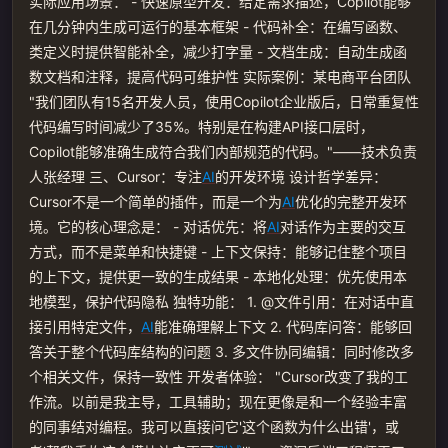
实际应用场景： - 快速原型开发：给定需求描述，Copilot能够
在几分钟内生成可运行的基本框架 - 代码补全：在编写函数、
类定义时提供智能补全，减少打字量 - 文档生成：自动生成函
数文档和注释，提高代码可维护性 实际案例：某电商平台团队
"我们团队有15名开发人员，使用Copilot企业版后，日常重复性
代码编写时间减少了35%。特别是在构建API接口层时，
Copilot能够准确生成符合我们内部规范的代码。"——技术负责
人张经理 三、Cursor：专注
AI
的开发环境 设计哲学差异：
Cursor不是一个简单的插件，而是一个为
AI
优化的完整开发环
境。它的核心理念是： - 对话优先：将
AI
对话作为主要的交互
方式，而不是菜单和快捷键 - 上下文保持：能够记住整个项目
的上下文，提供更一致的生成结果 - 本地化处理：优先使用本
地模型，保护代码隐私 独特功能： 1. @文件引用：在对话中直
接引用特定文件，
AI
能准确理解上下文 2. 代码库问答：能够回
答关于整个代码库结构的问题 3. 多文件协同编辑：同时修改多
个相关文件，保持一致性 开发者体验： "Cursor改变了我的工
作流。以前是我主导，工具辅助；现在更像是和一个经验丰富
的同事结对编程。我可以直接问它'这个函数为什么出错'，或