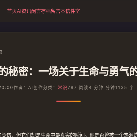
首页
AI资讯
闲言
存档
留言本
信件室
索
的秘密：一场关于生命与勇气
20:00
作者：AI创作
分类：
常识
787 阅读
4 分钟 分钟
1135 字
的烫伤，但它们却是生命中最真实的瞬间。你是否曾被一个热源