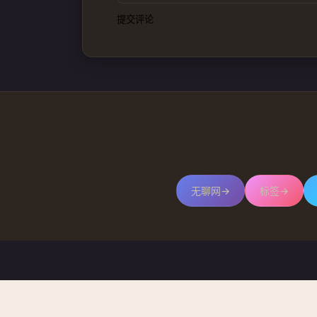
提交评论
无聊网
→
标签
→