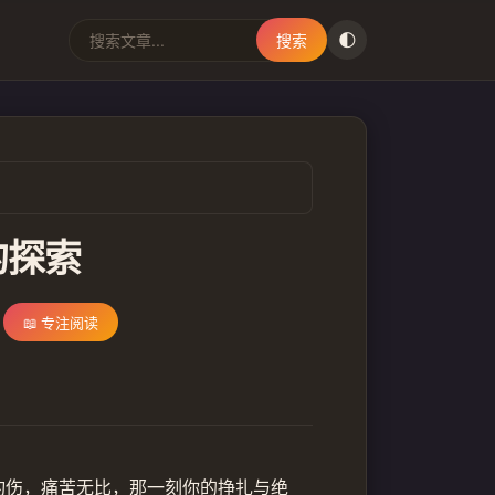
🌓
搜索
的探索
📖 专注阅读
灼伤，痛苦无比，那一刻你的挣扎与绝