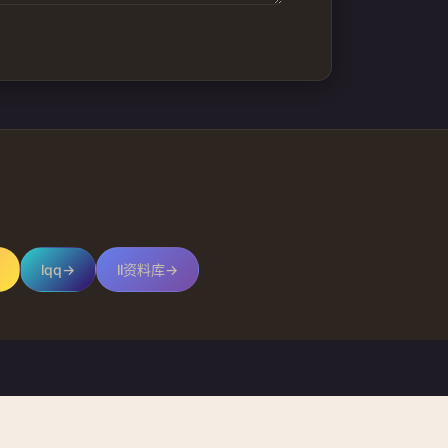
lqq
→
ll资料库
→