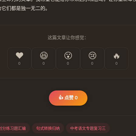
为它们都是独一无二的。
这篇文章让你感觉：
❤️
😆
😮
😢
🔥
0
0
0
0
0
👍 点赞
0
划分练习题汇编
句式转换归纳
中考语文专题复习三