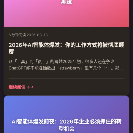
颠覆
6 分钟阅读
·
2026-03-13
2026年AI智能体爆发：你的工作方式将被彻底颠
覆
从「工具」到「员工」的跨越2025年初，很多人还在争论
ChatGPT能不能准确数出「strawberry」里有几个「r」。那时
候的AI，最多算是一个高级一点的搜索引擎——你问一句，它
答一句，仅此而已。一年后的今天，一切都变了。OpenAI的
继续阅读 →
Claude有了自己的编码智能体，Anthropic推出了MCP协议让
AI能自主连接外部工具，DeepSeek-R1这样的开源推理模型让
技术门槛大幅下降。更重要...
AI智能体爆发前夜：2026年企业必须抓住的转
型机会