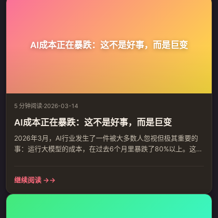
AI成本正在暴跌：这不是好事，而是巨变
5 分钟阅读
·
2026-03-14
AI成本正在暴跌：这不是好事，而是巨变
2026年3月，AI行业发生了一件被大多数人忽视但极其重要的
事：运行大模型的成本，在过去6个月里暴跌了80%以上。这意
味着什么？ 被低估的转折点 如果你关注AI新闻，看到的总是
GPT-5发布、Claude 4升级、谷歌新模型碾压全场——这些确
继续阅读 →
实是大事，但它们掩盖了一个更根本的趋势：AI正在从"奢侈
品"变成"日用品"。 就在今年1月，用API调用一个顶级大模型...