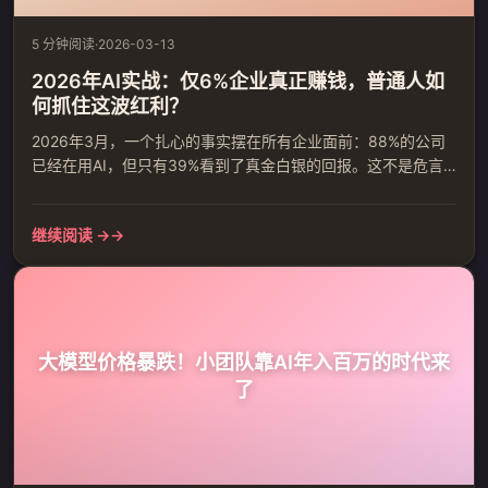
5 分钟阅读
·
2026-03-13
2026年AI实战：仅6%企业真正赚钱，普通人如
何抓住这波红利？
2026年3月，一个扎心的事实摆在所有企业面前：88%的公司
已经在用AI，但只有39%看到了真金白银的回报。这不是危言
耸听——这是德勤2026年AI报告的核心发现。 更残酷的是那
6%的"AI超级赢家"——他们用AI实现了至少5%的EBIT增长。剩
继续阅读 →
下的94%的企业呢？要么在玩票，要么在坑里。 问题的本质变
了。之前问"要不要用AI"，现在问"怎么用AI赚钱"。这篇文章不
聊虚的，只讲人话。 01. AI...
大模型价格暴跌！小团队靠AI年入百万的时代来
了