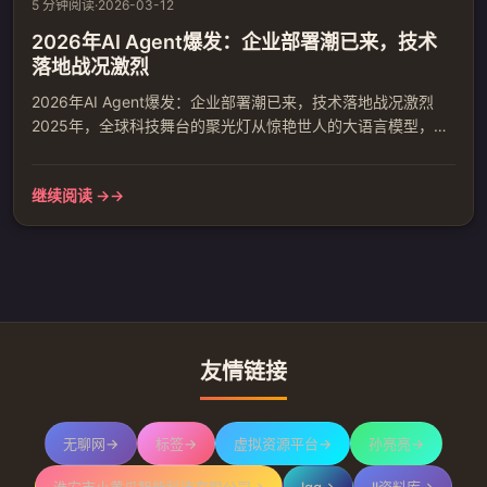
5 分钟阅读
·
2026-03-12
2026年AI Agent爆发：企业部署潮已来，技术
落地战况激烈
2026年AI Agent爆发：企业部署潮已来，技术落地战况激烈
2025年，全球科技舞台的聚光灯从惊艳世人的大语言模型，转
向了更具行动力的下一代主角——AI Agent。这一年被业界公
认为\"AI Agent元年\"，标志着人工智能从\"对话与生成\"迈向
继续阅读 →
\"自主感知、规划与执行\"的深水区。2026年才过去三个月，这
场革命已经从技术尝鲜进入商业落地的硬仗阶段。 ## 工具调用
成功率从68%到8...
友情链接
无聊网
→
标签
→
虚拟资源平台
→
孙亮亮
→