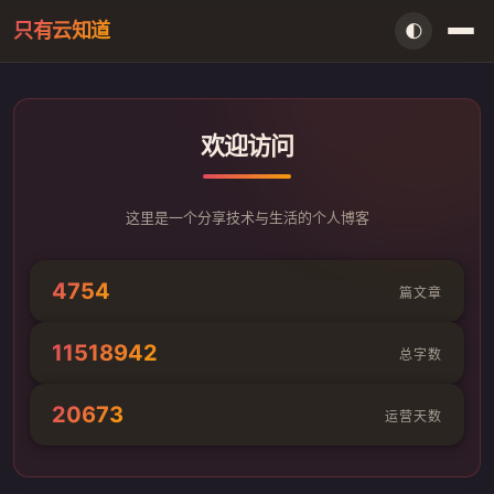
只有云知道
🌓
首页
欢迎访问
AI资讯
闲言
这里是一个分享技术与生活的个人博客
存档
4754
篇文章
留言本
11518942
总字数
信件室
20673
运营天数
搜索