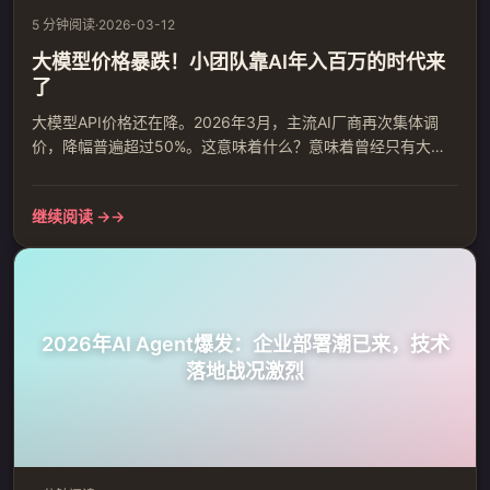
5 分钟阅读
·
2026-03-12
大模型价格暴跌！小团队靠AI年入百万的时代来
了
大模型API价格还在降。2026年3月，主流AI厂商再次集体调
价，降幅普遍超过50%。这意味着什么？意味着曾经只有大公
司才玩得起的AI技术，现在小团队甚至个人创业者都能轻松接
入。有人已经用AI做出收入了，而且赚得不少。价格崩盘背后
继续阅读 →
的真相过去训练一个大模型需要动用数千张GPU，耗资数百万
美元。但现在，推理成本正以惊人的速度下降。拿GPT-4o级别
的模型来说，年初每百万token还要15美元，现在某些...
2026年AI Agent爆发：企业部署潮已来，技术
落地战况激烈