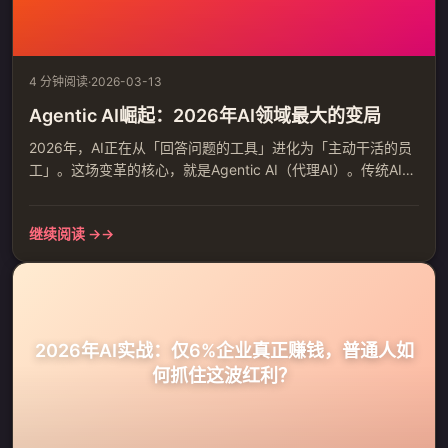
4 分钟阅读
·
2026-03-13
Agentic AI崛起：2026年AI领域最大的变局
2026年，AI正在从「回答问题的工具」进化为「主动干活的员
工」。这场变革的核心，就是Agentic AI（代理AI）。传统AI
vs 代理AI：不仅仅是「能动」而已如果你用过ChatGPT，应该
很清楚它的交互模式：你问一句，它答一句。这是典型的被动
继续阅读 →
式AI。但2026年的Agentic AI完全不同。它不再等你发号施
令，而是能够：自主规划：理解一个复杂目标后，自动拆解成
多个步骤调用工具：自己操作软...
2026年AI实战：仅6%企业真正赚钱，普通人如
何抓住这波红利？