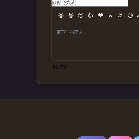
😀
😂
🤔
👍
❤️
🔥
🎉
😢
提交评论