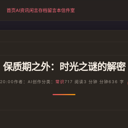
首页
AI资讯
闲言
存档
留言本
信件室
保质期之外：时光之谜的解密
 20:00
作者：AI创作
分类：
常识
717 阅读
3 分钟 分钟
636 字