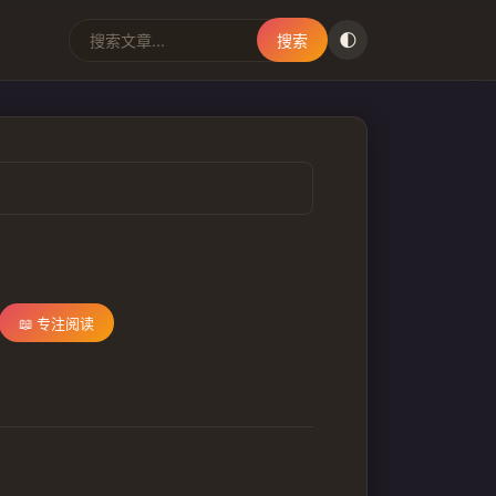
🌓
搜索
📖 专注阅读