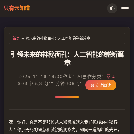
只有云知道
🌓
首页
首页
引领未来的神秘面孔：人工智能的崭新篇章
AI资讯
引领未来的神秘面孔：人工智能的崭新篇
闲言
章
存档
2025-11-19 16:00
作者：AI创作
分类：
常识
903 阅读
3 分钟 分钟
609 字
📖 专注阅读
留言本
信件室
嘿，你好，你是不是那位从未知领域跃入我们视线的神秘客
搜索
人？你那无尽的智慧和敏锐的洞察力，如同一道绚烂的光芒，