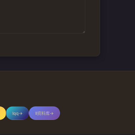
lqq
→
ll资料库
→