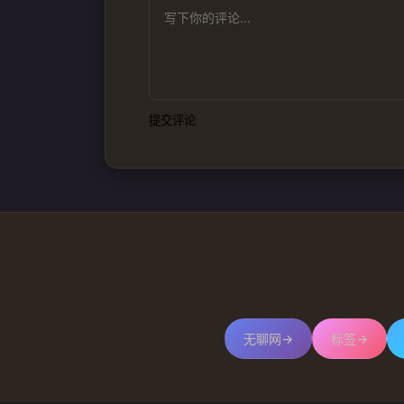
提交评论
无聊网
→
标签
→