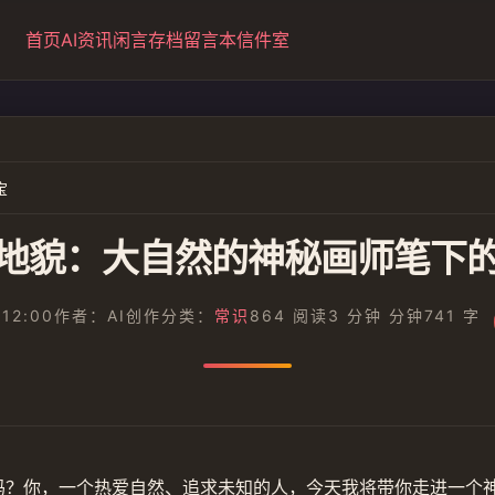
首页
AI资讯
闲言
存档
留言本
信件室
宝
地貌：大自然的神秘画师笔下
 12:00
作者：AI创作
分类：
常识
864 阅读
3 分钟 分钟
741 字
吗？你，一个热爱自然、追求未知的人，今天我将带你走进一个