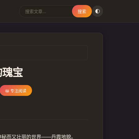
🌓
搜索
的瑰宝
📖 专注阅读
神秘而又壮丽的世界——丹霞地貌。