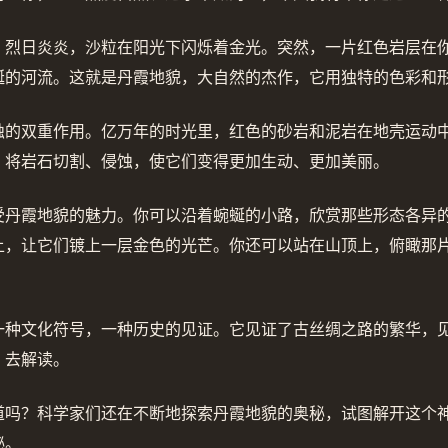
，烈日炎炎，沙粒在阳光下闪烁着金光。突然，一片红色岩层在
蜒的河流。这就是丹霞地貌，大自然的杰作，它用独特的色彩和
蚀的双重作用。亿万年的时光里，红色的砂岩和泥岩在地壳运动
，将岩石切割、侵蚀，使它们变得更加生动、更加美丽。
受丹霞地貌的魅力。你可以沿着蜿蜒的小路，欣赏那些形态各异
上，让它们镀上一层金色的光芒。你还可以站在山顶上，俯瞰那
一种文化符号，一种历史的见证。它见证了古丝绸之路的繁华，
、去解读。
道吗？科学家们还在不断地探索丹霞地貌的奥秘，试图解开这个
秘。